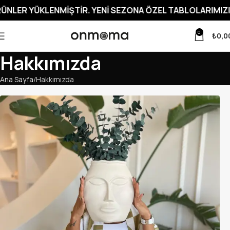
NLER YÜKLENMIŞTIR. YENI SEZONA ÖZEL TABLOLARIMIZI 
0
₺
0,0
Hakkımızda
Ana Sayfa
Hakkımızda