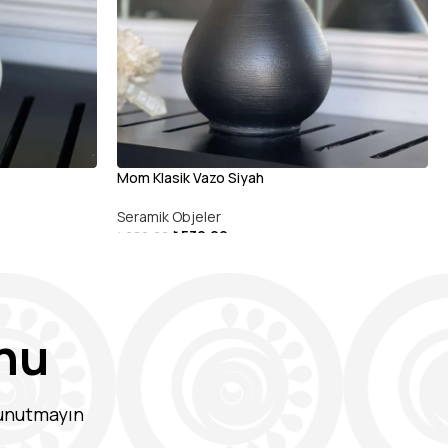
Mom Klasik Vazo Siyah
Seramik Objeler
₺
530,00
₺
680,00
SEPETE EKLE
nu
 unutmayın