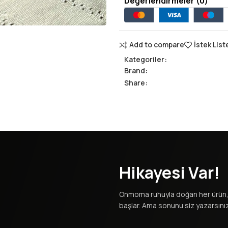
Değerlendirmeler (0)
Add to compare
İstek List
Kategoriler:
Brand:
Share:
Hikayesi Var!
Onmoma ruhuyla doğan her ürün, 
başlar. Ama sonunu siz yazarsınız