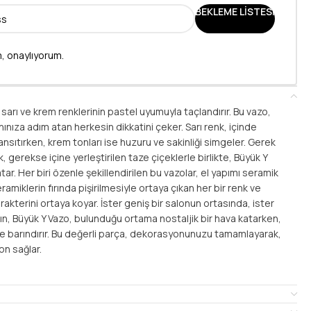
BEKLEME LISTESI
, onaylıyorum.
ı sarı ve krem renklerinin pastel uyumuyla taçlandırır. Bu vazo,
ınıza adım atan herkesin dikkatini çeker. Sarı renk, içinde
yansıtırken, krem tonları ise huzuru ve sakinliği simgeler. Gerek
, gerekse içine yerleştirilen taze çiçeklerle birlikte, Büyük Y
ar. Her biri özenle şekillendirilen bu vazolar, el yapımı seramik
eramiklerin fırında pişirilmesiyle ortaya çıkan her bir renk ve
kterini ortaya koyar. İster geniş bir salonun ortasında, ister
ın, Büyük Y Vazo, bulunduğu ortama nostaljik bir hava katarken,
e barındırır. Bu değerli parça, dekorasyonunuzu tamamlayarak,
on sağlar.