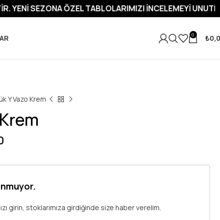
A ÖZEL TABLOLARIMIZI İNCELEMEYI UNUTMAYIN.
YENI SEZ
0
AR
₺
0,
ük Y Vazo Krem
 Krem
0
unmuyor.
ı girin, stoklarımıza girdiğinde size haber verelim.