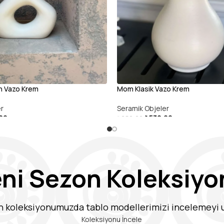
n Vazo Krem
Mom Klasik Vazo Krem
er
Seramik Objeler
,00
₺
530,00
₺
680,00
DEVAMINI OKU
eni Sezon Koleksiyo
n koleksiyonumuzda tablo modellerimizi incelemeyi
Koleksiyonu İncele