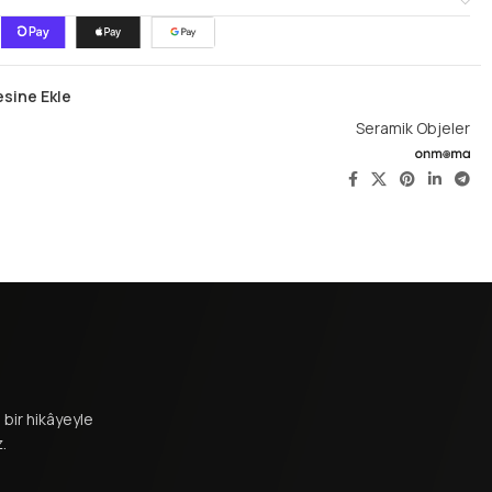
esine Ekle
Seramik Objeler
bir hikâyeyle
.