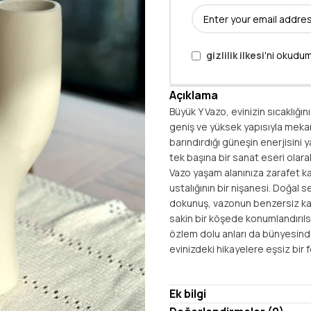
gizlilik ilkesi
'ni okudum
Açıklama
Büyük Y Vazo, evinizin sıcaklığın
geniş ve yüksek yapısıyla mekan
barındırdığı güneşin enerjisini 
tek başına bir sanat eseri olarak
Vazo yaşam alanınıza zarafet kat
ustalığının bir nişanesi. Doğal s
dokunuş, vazonun benzersiz kara
sakin bir köşede konumlandırıls
özlem dolu anları da bünyesind
evinizdeki hikayelere eşsiz bir f
Ek bilgi