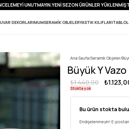
UTMAYIN.
YENI SEZON ÜRÜNLER YÜKLENMIŞTIR. YENI SEZON
UVAR DEKORLARI
MUM
SERAMIK OBJELER
YASTIK KILIFLARI
TABLOL
Ana Sayfa
Seramik Objeler
Büy
Büyük Y Vazo
₺
1.440,00
₺
1.123,0
Stokta yok
Bu ürün stokta bul
Endişelenmeyin! E-postanız