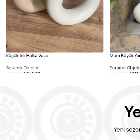
Küçük İkili Halka Vazo
Mom Büyük Ya
Seramik Objeler
Seramik Objel
₺
748,00
₺
811
₺
960,00
₺
1.040,00
DEVAMINI OKU
SEPETE EKLE
Y
Yeni sezo