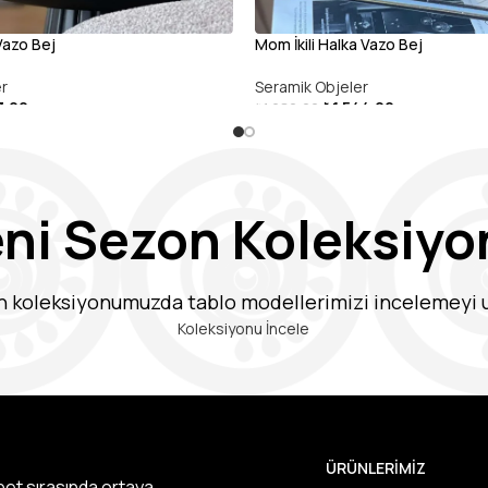
azo Bej
Mom İkili Halka Vazo Bej
er
Seramik Objeler
3,00
₺
1.544,00
₺
1.980,00
U
SEPETE EKLE
eni Sezon Koleksiyo
n koleksiyonumuzda tablo modellerimizi incelemeyi
Koleksiyonu İncele
ÜRÜNLERIMIZ
hbet sırasında ortaya