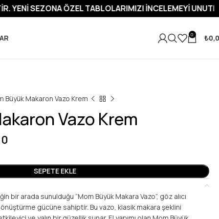
NA ÖZEL TABLOLARIMIZI İNCELEMEYI UNUTMAYIN.
YENI SEZ
0
AR
₺
0,
 Büyük Makaron Vazo Krem
akaron Vazo Krem
00
SEPETE EKLE
iğin bir arada sunulduğu “Mom Büyük Makara Vazo”, göz alıcı
 dönüştürme gücüne sahiptir. Bu vazo, klasik makara şeklini
tkileyici ve yalın bir güzellik sunar. El yapımı olan Mom Büyük