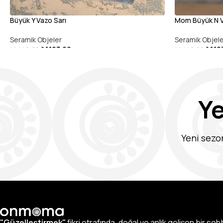
Büyük Y Vazo Sarı
Mom Büyük N V
Seramik Objeler
Seramik Objel
₺
1.123,00
₺
1.12
₺
1.440,00
₺
1.440,00
DEVAMINI OKU
DEVAMINI OK
Y
Yeni sezo
"Güzelleştirmek"
fikri etrafında, doğal ve anlık gelişen bir so