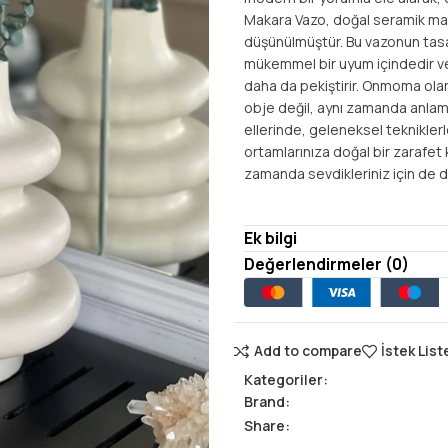
Makara Vazo, doğal seramik malz
düşünülmüştür. Bu vazonun tasa
mükemmel bir uyum içindedir ve
daha da pekiştirir. Onmoma ola
obje değil, aynı zamanda anlam y
ellerinde, geleneksel tekniklerl
ortamlarınıza doğal bir zarafet
zamanda sevdikleriniz için de değ
Ek bilgi
Değerlendirmeler (0)
Add to compare
İstek List
Kategoriler:
Brand:
Share: