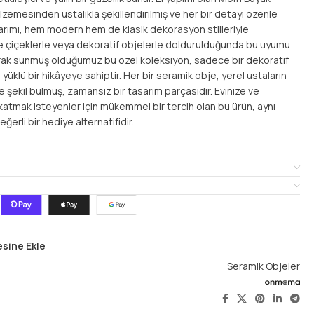
emesinden ustalıkla şekillendirilmiş ve her bir detayı özenle
rımı, hem modern hem de klasik dekorasyon stilleriyle
 çiçeklerle veya dekoratif objelerle doldurulduğunda bu uyumu
rak sunmuş olduğumuz bu özel koleksiyon, sadece bir dekoratif
üklü bir hikâyeye sahiptir. Her bir seramik obje, yerel ustaların
e şekil bulmuş, zamansız bir tasarım parçasıdır. Evinize ve
 katmak isteyenler için mükemmel bir tercih olan bu ürün, aynı
erli bir hediye alternatifidir.
esine Ekle
Seramik Objeler