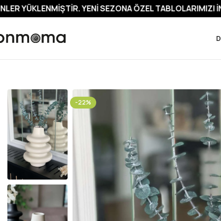
ŞTIR. YENI SEZONA ÖZEL TABLOLARIMIZI İNCELEMEYI UN
D
-22%