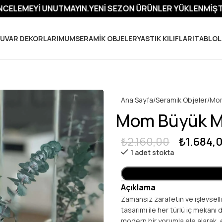
UTMAYIN.
YENI SEZON ÜRÜNLER YÜKLENMIŞTIR. YENI SEZO
UVAR DEKORLARI
MUM
SERAMIK OBJELER
YASTIK KILIFLARI
TABLOL
Ana Sayfa
Seramik Objeler
Mom
Mom Büyük M
₺
2.160,00
₺
1.684,
1 adet stokta
Açıklama
Zamansız zarafetin ve işlevsell
tasarımı ile her türlü iç mekanı
modern bir yorumla ele alarak, e