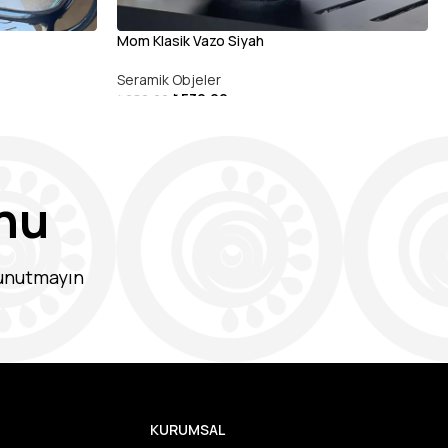
Mom Klasik Vazo Siyah
Seramik Objeler
₺
530,00
₺
680,00
SEPETE EKLE
nu
 unutmayın
KURUMSAL