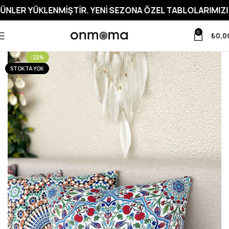
LENMIŞTIR. YENI SEZONA ÖZEL TABLOLARIMIZI İNCELEME
0
₺
0,0
-22%
STOKTA YOK