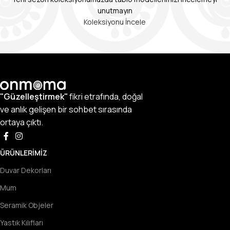
unutmayın
Koleksiyonu İncele
"Güzelleştirmek"
fikri etrafında, doğal
ve anlık gelişen bir sohbet sırasında
ortaya çıktı.
ÜRÜNLERIMIZ
Duvar Dekorları
Mum
Seramik Objeler
Yastık Kılıfları