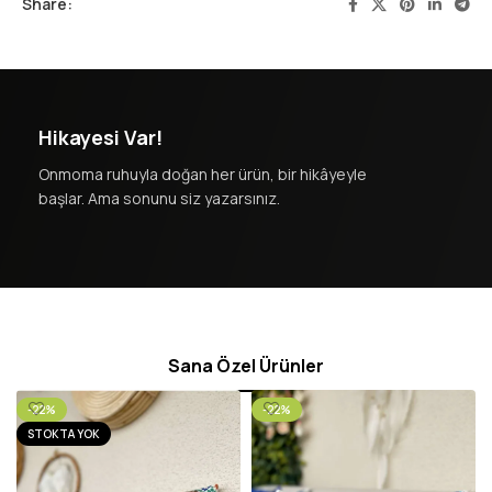
Share:
Hikayesi Var!
Onmoma ruhuyla doğan her ürün, bir hikâyeyle
başlar. Ama sonunu siz yazarsınız.
Sana Özel Ürünler
-22%
-22%
STOKTA YOK