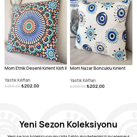
Mom Etnik Desenli Kırlent Kılıfı II
Mom Nazar Boncuklu Kırlent
K
Kılıfı
Yastık Kılıfları
Yastık Kılıfları
₺
202,00
₺
202,00
₺
260,00
₺
260,00
DEVAMINI OKU
SEPETE EKLE
Yeni Sezon Koleksiyonu
Yeni sezon koleksiyonumuzda tablo modellerimizi incelemeyi