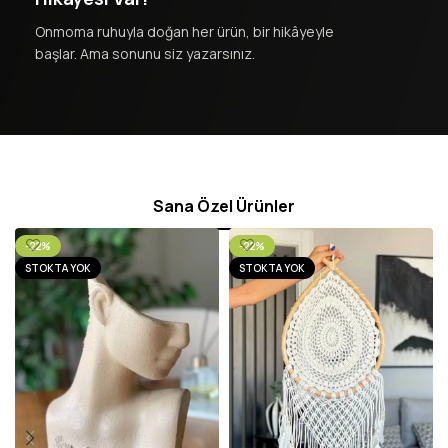
Onmoma ruhuyla doğan her ürün, bir hikâyeyle
başlar. Ama sonunu siz yazarsınız.
Sana Özel Ürünler
-22%
-22%
STOKTA YOK
STOKTA YOK