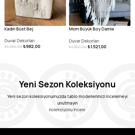
Kadın Büst Bej
Mom Büyük Boy Damla
Makrome Duvar Dekoru
Duvar Dekorları
Duvar Dekorları
₺
982,00
₺
1.521,00
₺
1.260,00
₺
1.950,00
DEVAMINI OKU
DEVAMINI OKU
Yeni Sezon Koleksiyonu
Yeni sezon koleksiyonumuzda tablo modellerimizi incelemeyi
unutmayın
Koleksiyonu İncele