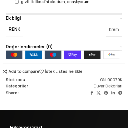
gizlilik ilkesi
'ni okudum, onaylıyorum.
Ek bilgi
RENK
Krem
Değerlendirmeler (0)
Add to compare
İstek Listesine Ekle
Stok kodu:
ON-00079K
Kategoriler:
Duvar Dekorları
Share:
Hikayesi Var!