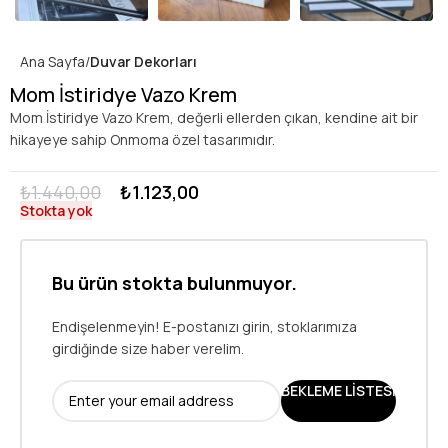
Ana Sayfa
Duvar Dekorları
Mom İstiridye Vazo Krem
Mom İstiridye Vazo Krem, değerli ellerden çıkan, kendine ait bir
hikayeye sahip Onmoma özel tasarımıdır.
₺
1.440,00
₺
1.123,00
Stokta yok
Bu ürün stokta bulunmuyor.
Endişelenmeyin! E-postanızı girin, stoklarımıza
girdiğinde size haber verelim.
BEKLEME LISTESI