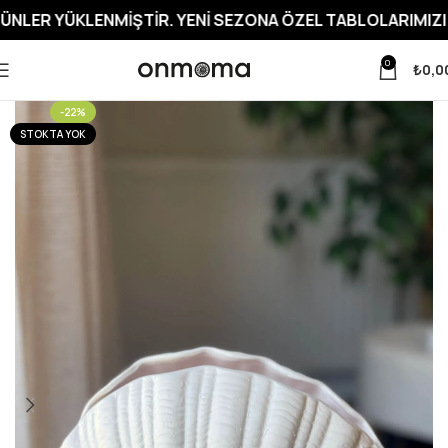
LENMIŞTIR. YENI SEZONA ÖZEL TABLOLARIMIZI İNCELEME
0
₺
0,0
-22%
STOKTA YOK