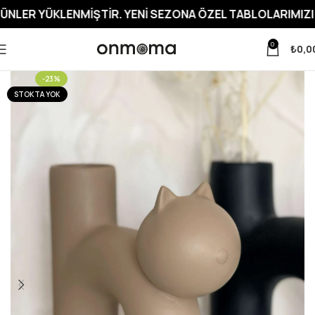
KLENMIŞTIR. YENI SEZONA ÖZEL TABLOLARIMIZI İNCELEME
0
₺
0,0
-23%
STOKTA YOK