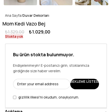
Ana Sayfa
Duvar Dekorları
Mom Kedi Vazo Bej
₺
1.329,00
₺
1.029,00
Stokta yok
Bu ürün stokta bulunmuyor.
Endişelenmeyin! E-postanızı girin, stoklarımıza
girdiğinde size haber verelim.
BEKLEME LISTESI
gizlilik ilkesi
'ni okudum, onaylıyorum.
Açıklama