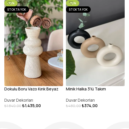
-22%
-22%
STOKTA YOK
STOKTA YOK
Dokulu Boru Vazo Kırık Beyaz
Minik Halka 3’lü Takım
Duvar Dekorları
Duvar Dekorları
₺
1.435,00
₺
374,00
₺
1.840,00
₺
480,00
DEVAMINI OKU
DEVAMINI OKU