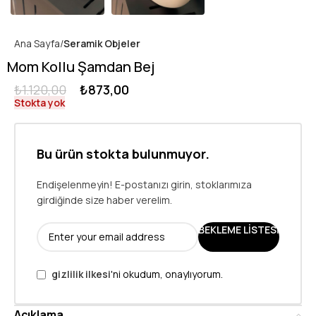
Ana Sayfa
Seramik Objeler
Mom Kollu Şamdan Bej
₺
1.120,00
₺
873,00
Stokta yok
Bu ürün stokta bulunmuyor.
Endişelenmeyin! E-postanızı girin, stoklarımıza
girdiğinde size haber verelim.
BEKLEME LISTESI
gizlilik ilkesi
'ni okudum, onaylıyorum.
Açıklama