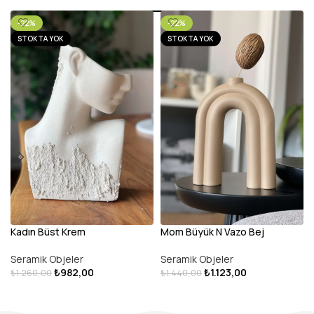
-22%
-22%
STOKTA YOK
STOKTA YOK
Kadın Büst Krem
Mom Büyük N Vazo Bej
Seramik Objeler
Seramik Objeler
₺
982,00
₺
1.123,00
₺
1.260,00
₺
1.440,00
DEVAMINI OKU
DEVAMINI OKU