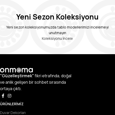
Yeni Sezon Koleksiyonu
Yeni sezon koleksiyonumuzda tablo modellerimizi incelemeyi
unutmayın
Koleksiyonu İncele
"Güzelleştirmek"
fikri etrafında, doğal
ve anlık gelişen bir sohbet sırasında
ortaya çıktı.
ÜRÜNLERIMIZ
Duvar Dekorları