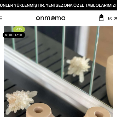
KLENMIŞTIR. YENI SEZONA ÖZEL TABLOLARIMIZI İNCELEME
0
₺
0,0
-22%
STOKTA YOK