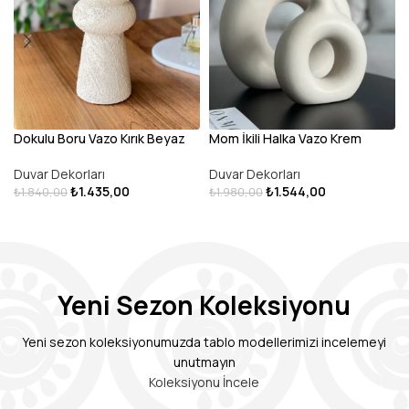
Dokulu Boru Vazo Kırık Beyaz
Mom İkili Halka Vazo Krem
Duvar Dekorları
Duvar Dekorları
₺
1.435,00
₺
1.544,00
₺
1.840,00
₺
1.980,00
DEVAMINI OKU
SEPETE EKLE
Yeni Sezon Koleksiyonu
Yeni sezon koleksiyonumuzda tablo modellerimizi incelemeyi
unutmayın
Koleksiyonu İncele