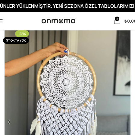
LENMIŞTIR. YENI SEZONA ÖZEL TABLOLARIMIZI İNCELEME
0
₺
0,0
-22%
STOKTA YOK