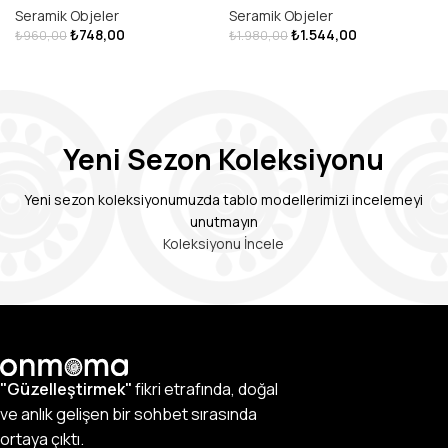
Seramik Objeler
Seramik Objeler
₺
748,00
₺
1.544,00
₺
960,00
₺
1.980,00
DEVAMINI OKU
SEPETE EKLE
Yeni Sezon Koleksiyonu
Yeni sezon koleksiyonumuzda tablo modellerimizi incelemeyi
unutmayın
Koleksiyonu İncele
"Güzelleştirmek"
fikri etrafında, doğal
ve anlık gelişen bir sohbet sırasında
ortaya çıktı.