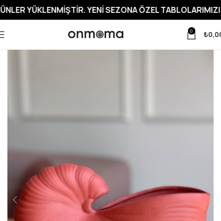
LENMIŞTIR. YENI SEZONA ÖZEL TABLOLARIMIZI İNCELEME
0
₺
0,0