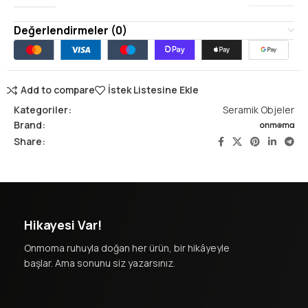
Değerlendirmeler (0)
Add to compare
İstek Listesine Ekle
Kategoriler:
Seramik Objeler
Brand:
Share:
Hikayesi Var!
Onmoma ruhuyla doğan her ürün, bir hikâyeyle
başlar. Ama sonunu siz yazarsınız.