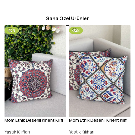
Sana Özel Ürünler
-22%
-22%
Mom Etnik Desenli Kırlent Kılıfı
Mom Etnik Desenli Kırlent Kılıfı
K
III
IV
Yastık Kılıfları
Yastık Kılıfları