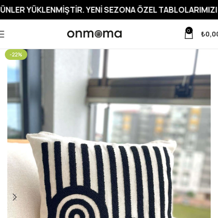
KLENMIŞTIR. YENI SEZONA ÖZEL TABLOLARIMIZI İNCELEME
0
₺
0,0
-22%