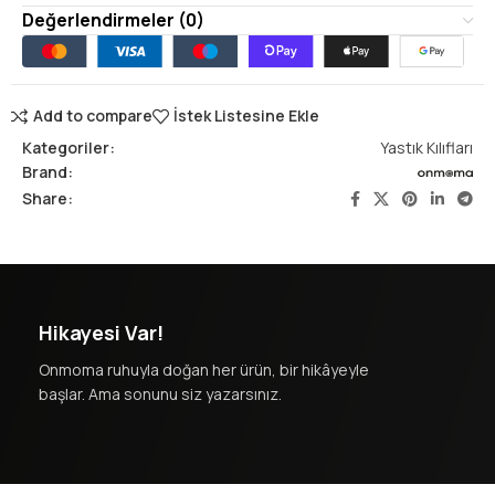
Değerlendirmeler (0)
Add to compare
İstek Listesine Ekle
Kategoriler:
Yastık Kılıfları
Brand:
Share:
Hikayesi Var!
Onmoma ruhuyla doğan her ürün, bir hikâyeyle
başlar. Ama sonunu siz yazarsınız.