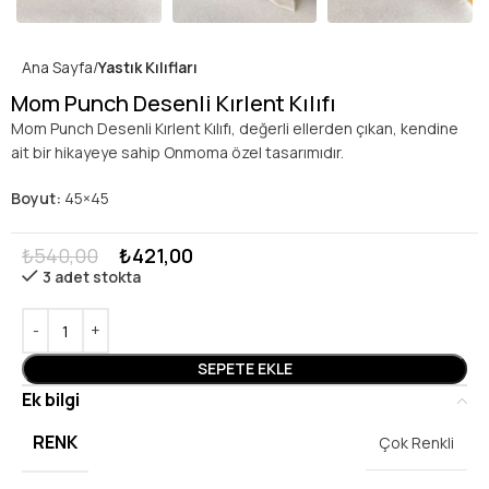
Ana Sayfa
Yastık Kılıfları
Mom Punch Desenli Kırlent Kılıfı
Mom Punch Desenli Kırlent Kılıfı, değerli ellerden çıkan, kendine
ait bir hikayeye sahip Onmoma özel tasarımıdır.
Boyut:
45×45
₺
540,00
₺
421,00
3 adet stokta
SEPETE EKLE
Ek bilgi
RENK
Çok Renkli